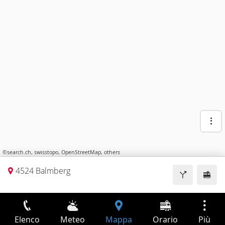
©
search.ch
,
swisstopo
,
OpenStreetMap
,
others
4524 Balmberg
Elenco
Meteo
Mappa
Orario
Più