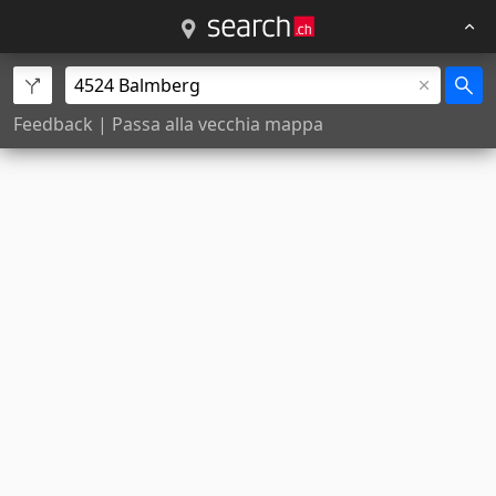
Feedback
|
Passa alla vecchia mappa