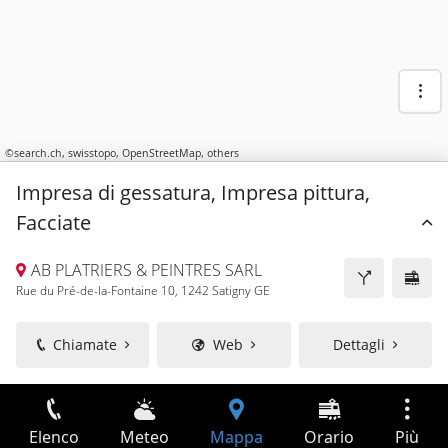
©
search.ch
,
swisstopo
,
OpenStreetMap
,
others
Impresa di gessatura, Impresa pittura,
Facciate
AB PLATRIERS & PEINTRES SARL
Rue du Pré-de-la-Fontaine 10, 1242 Satigny GE
Chiamate
Web
Dettagli
Elenco
Meteo
Mappa
Orario
Più