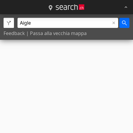
Feedback
|
Passa alla vecchia mappa