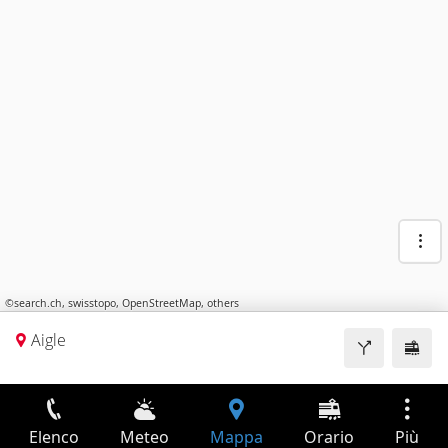
©
search.ch
,
swisstopo
,
OpenStreetMap
,
others
Aigle
Elenco
Meteo
Mappa
Orario
Più