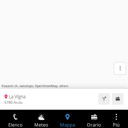
©
search.ch
,
swisstopo
,
OpenStreetMap
,
others
La Vígna
6780 Airolo
Elenco
Meteo
Mappa
Orario
Più