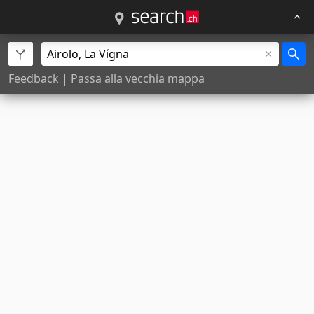
Feedback
|
Passa alla vecchia mappa