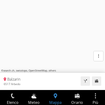
©
search.ch
,
swisstopo
,
OpenStreetMap
,
others
Balzarin
6517 Arbedo
Elenco
Meteo
Mappa
Orario
Più