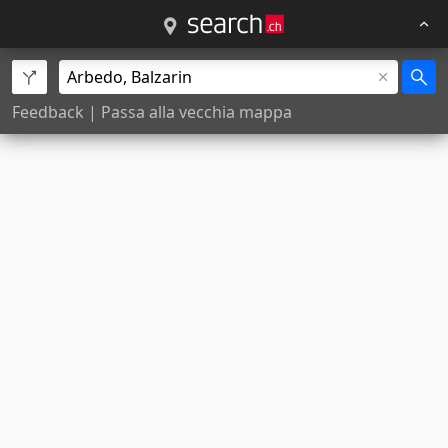
Feedback
|
Passa alla vecchia mappa