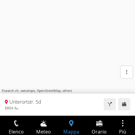
©
search.ch
,
swisstopo
,
OpenStreetMap
,
others
Unterortstr. 5d
8804 Au
Elenco
Meteo
Mappa
Orario
Più