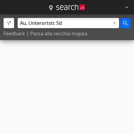
Feedback
|
Passa alla vecchia mappa