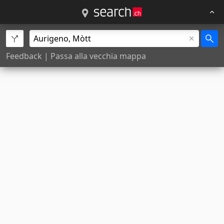
Feedback
|
Passa alla vecchia mappa