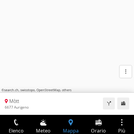
©
search.ch
,
swisstopo
,
OpenStreetMap
,
others
Mòtt
6677 Aurigeno
Elenco
Meteo
Mappa
Orario
Più