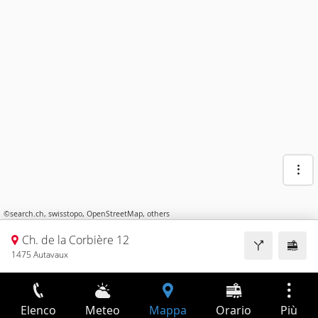
©
search.ch
,
swisstopo
,
OpenStreetMap
,
others
Ch. de la Corbière 12
1475 Autavaux
Elenco
Meteo
Mappa
Orario
Più