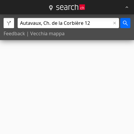
Feedback
|
Vecchia mappa