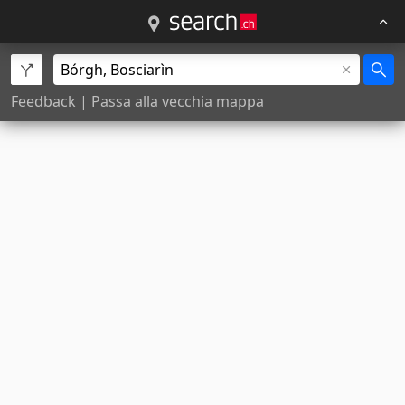
Feedback
|
Passa alla vecchia mappa