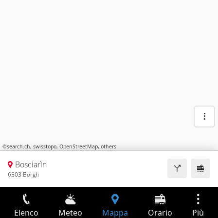
©
search.ch
,
swisstopo
,
OpenStreetMap
,
others
Bosciarìn
6503 Bórgh
Elenco
Meteo
Mappa
Orario
Più