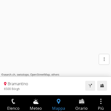
©
search.ch
,
swisstopo
,
OpenStreetMap
,
others
Bramantino
6500 Bórgh
Elenco
Meteo
Mappa
Orario
Più