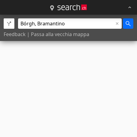
Feedback
|
Passa alla vecchia mappa