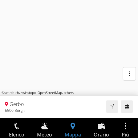
©
search.ch
,
swisstopo
,
OpenStreetMap
,
others
Gerbo
6500 Bórgh
Elenco
Meteo
Mappa
Orario
Più