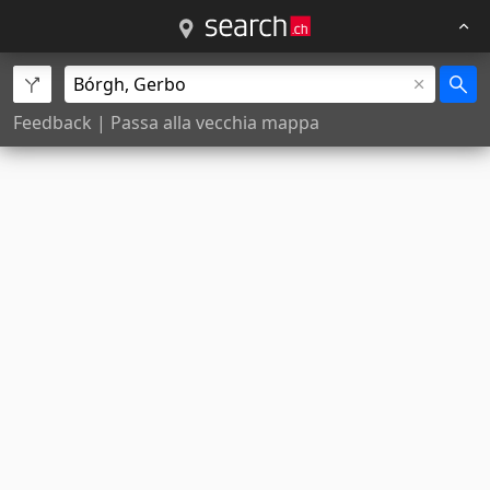
Feedback
|
Passa alla vecchia mappa