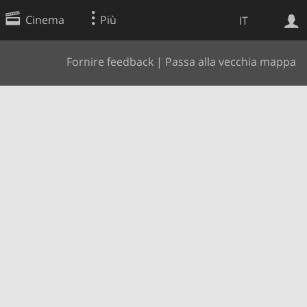
Cinema
Più
IT
Fornire feedback
|
Passa alla vecchia mappa
Ricerca Web
Applicazione