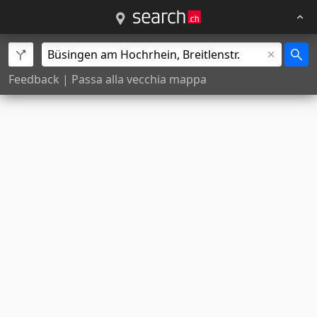
Feedback
|
Passa alla vecchia mappa