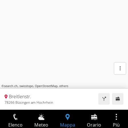
©
search.ch
,
swisstopo
,
OpenStreetMap
,
others
Breitlenstr.
78266 Büsingen am Hochrhein
Elenco
Meteo
Mappa
Orario
Più