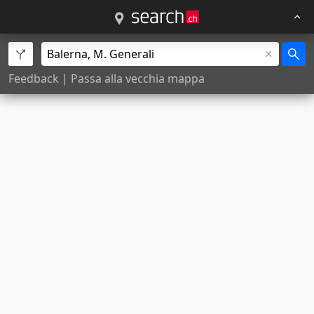
Feedback
|
Passa alla vecchia mappa