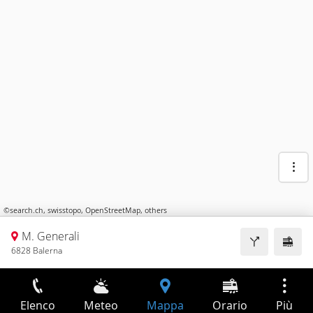
©
search.ch
,
swisstopo
,
OpenStreetMap
,
others
M. Generali
6828 Balerna
Elenco
Meteo
Mappa
Orario
Più