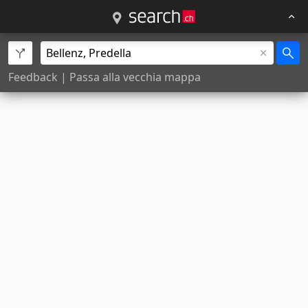
Feedback
|
Passa alla vecchia mappa