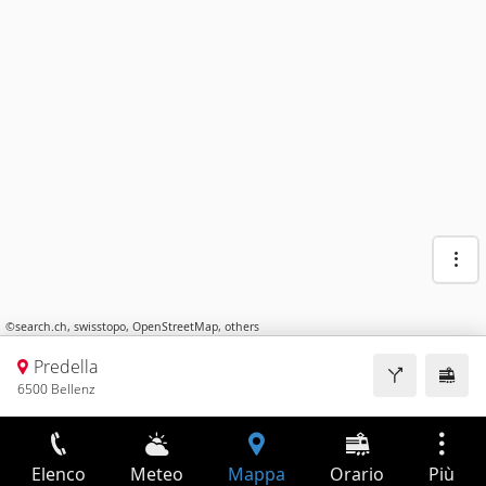
©
search.ch
,
swisstopo
,
OpenStreetMap
,
others
Predella
6500 Bellenz
Elenco
Meteo
Mappa
Orario
Più