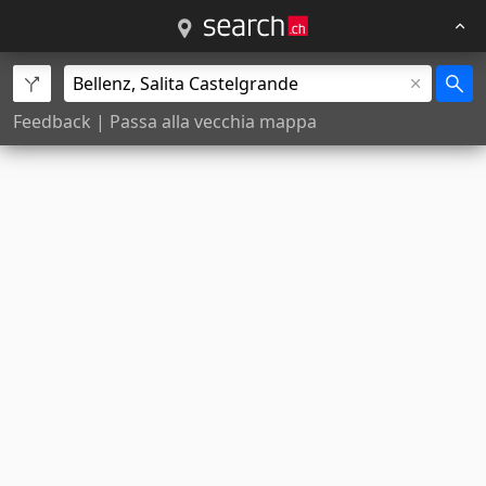
Feedback
|
Passa alla vecchia mappa