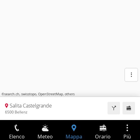
©
search.ch
,
swisstopo
,
OpenStreetMap
,
others
Salita Castelgrande
6500 Bellenz
Elenco
Meteo
Mappa
Orario
Più