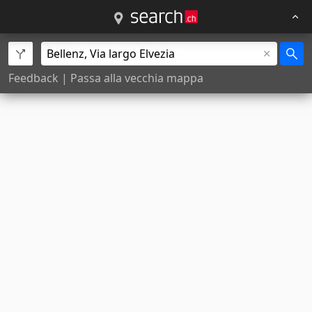
Feedback
|
Passa alla vecchia mappa