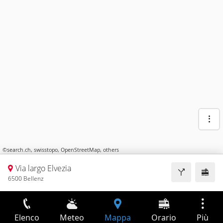
©
search.ch
,
swisstopo
,
OpenStreetMap
,
others
Via largo Elvezia
6500 Bellenz
Elenco
Meteo
Mappa
Orario
Più