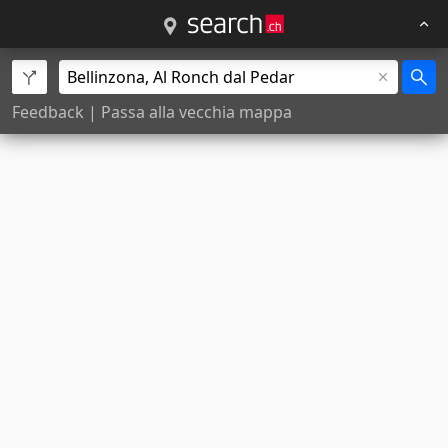
Feedback
|
Passa alla vecchia mappa