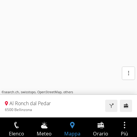
©
search.ch
,
swisstopo
,
OpenStreetMap
,
others
Al Ronch dal Pedar
6500 Bellinzona
Elenco
Meteo
Mappa
Orario
Più