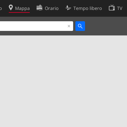
o
Mappa
Orario
Tempo libero
TV
Politica sui cookie
so
Preferenze cookie
 dati
Sviluppatori