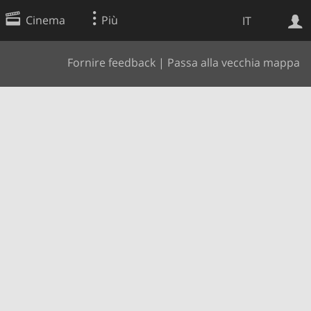
Cinema
Più
IT
Fornire feedback
|
Passa alla vecchia mappa
Ricerca Web
Applicazione