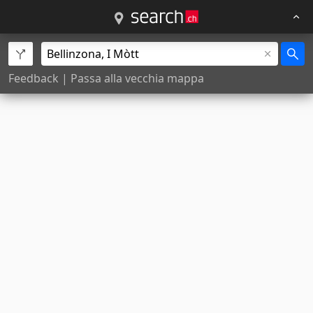
Feedback
|
Passa alla vecchia mappa