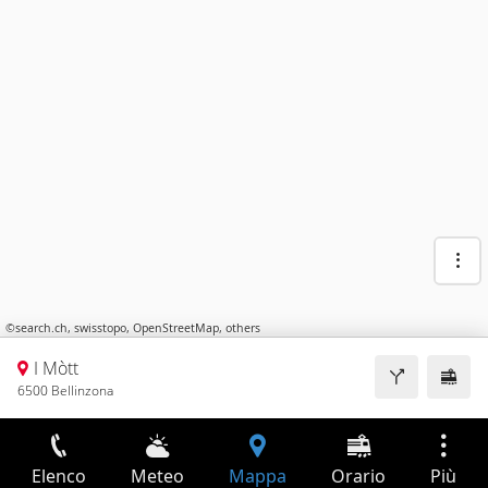
©
search.ch
,
swisstopo
,
OpenStreetMap
,
others
I Mòtt
6500 Bellinzona
Elenco
Meteo
Mappa
Orario
Più