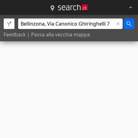
Feedback
|
Passa alla vecchia mappa