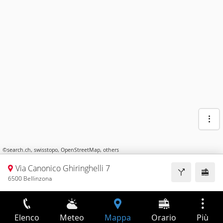
©
search.ch
,
swisstopo
,
OpenStreetMap
,
others
Via Canonico Ghiringhelli 7
6500 Bellinzona
Elenco
Meteo
Mappa
Orario
Più