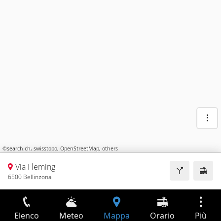
©
search.ch
,
swisstopo
,
OpenStreetMap
,
others
Via Fleming
6500 Bellinzona
Elenco
Meteo
Mappa
Orario
Più