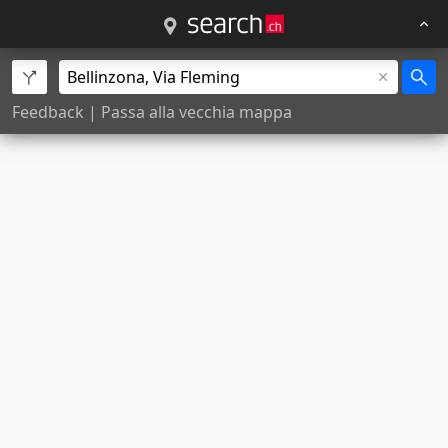
Feedback
|
Passa alla vecchia mappa