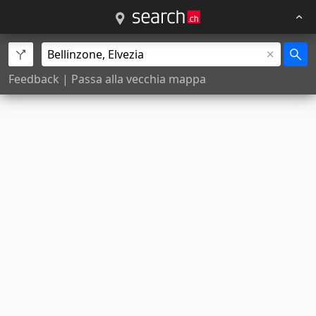
Feedback
|
Passa alla vecchia mappa