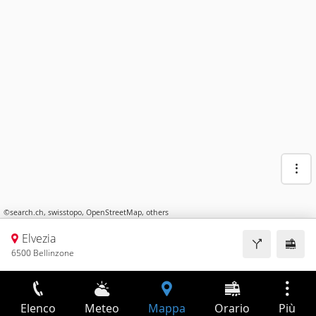
©
search.ch
,
swisstopo
,
OpenStreetMap
,
others
Elvezia
6500 Bellinzone
Elenco
Meteo
Mappa
Orario
Più