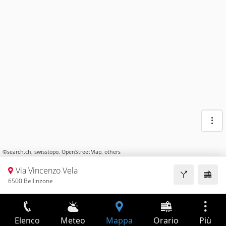
©
search.ch
,
swisstopo
,
OpenStreetMap
,
others
Via Vincenzo Vela
6500 Bellinzone
Elenco
Meteo
Mappa
Orario
Più