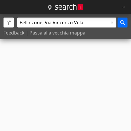
Feedback
|
Passa alla vecchia mappa