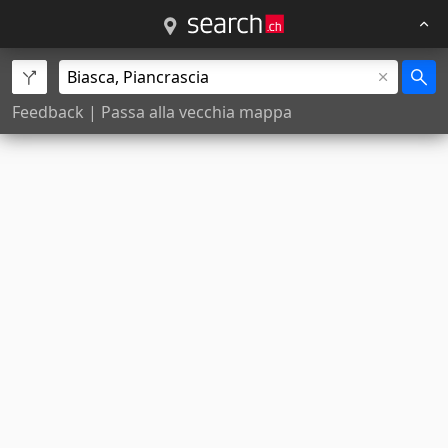
Feedback
|
Passa alla vecchia mappa