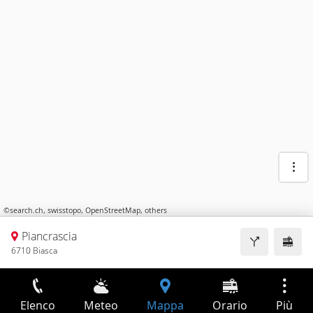
©
search.ch
,
swisstopo
,
OpenStreetMap
,
others
Piancrascia
6710 Biasca
Elenco
Meteo
Mappa
Orario
Più