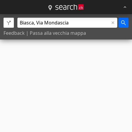
Feedback
|
Passa alla vecchia mappa