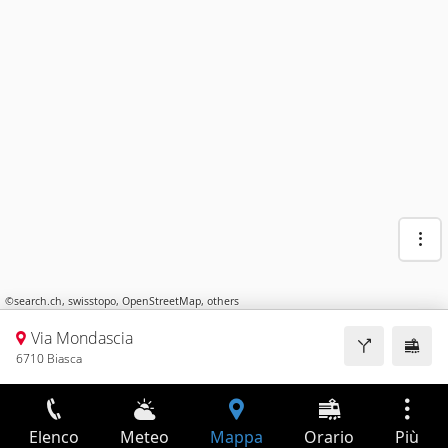
©
search.ch
,
swisstopo
,
OpenStreetMap
,
others
Via Mondascia
6710 Biasca
Elenco
Meteo
Mappa
Orario
Più