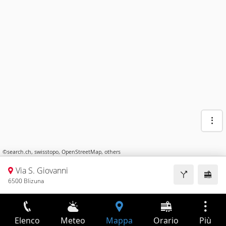
©
search.ch
,
swisstopo
,
OpenStreetMap
,
others
Via S. Giovanni
6500 Blizuna
Elenco
Meteo
Mappa
Orario
Più