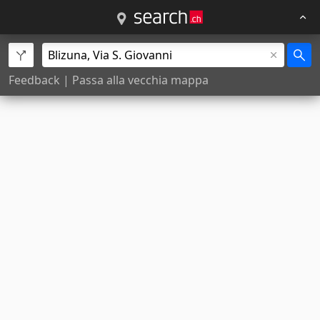
Feedback
|
Passa alla vecchia mappa