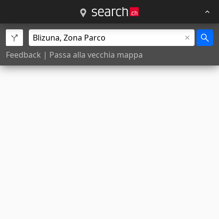
Feedback
|
Passa alla vecchia mappa