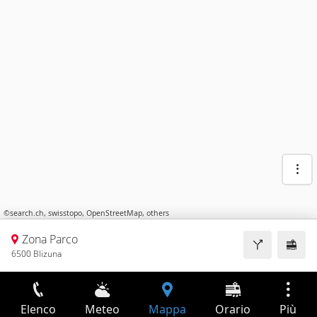
©
search.ch
,
swisstopo
,
OpenStreetMap
,
others
Zona Parco
6500 Blizuna
Elenco
Meteo
Mappa
Orario
Più