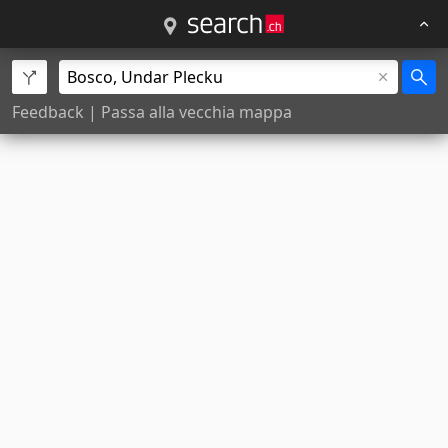
Feedback
|
Passa alla vecchia mappa