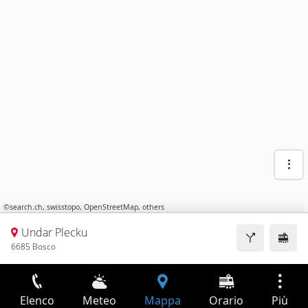
©
search.ch
,
swisstopo
,
OpenStreetMap
,
others
Undar Plecku
6685 Bosco
Elenco
Meteo
Mappa
Orario
Più