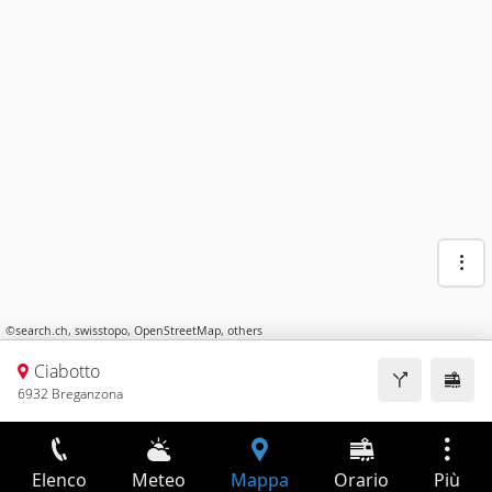
©
search.ch
,
swisstopo
,
OpenStreetMap
,
others
Ciabotto
6932 Breganzona
Elenco
Meteo
Mappa
Orario
Più