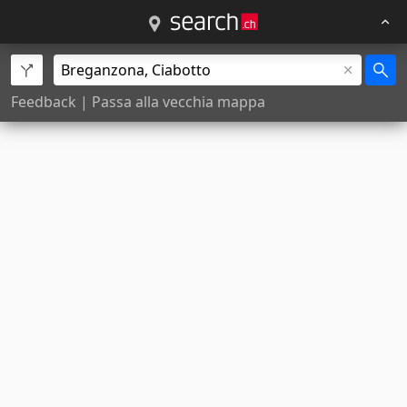
Feedback
|
Passa alla vecchia mappa