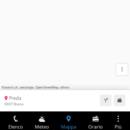
©
search.ch
,
swisstopo
,
OpenStreetMap
,
others
Preda
6937 Breno
Elenco
Meteo
Mappa
Orario
Più