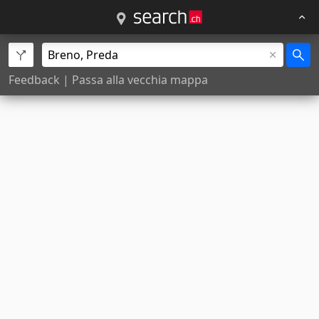
Feedback
|
Passa alla vecchia mappa