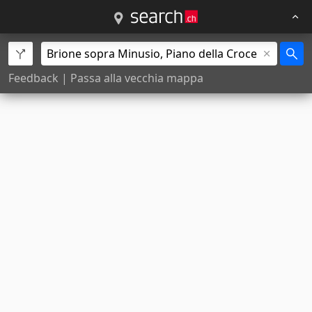
Feedback
|
Passa alla vecchia mappa