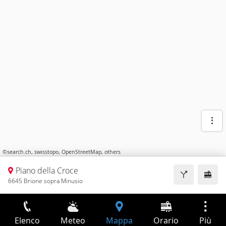
©
search.ch
,
swisstopo
,
OpenStreetMap
,
others
Piano della Croce
6645 Brione sopra Minusio
Elenco
Meteo
Mappa
Orario
Più