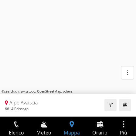
©
search.ch
,
swisstopo
,
OpenStreetMap
,
others
Alpe Avaiscia
6614 Brissago
Elenco
Meteo
Mappa
Orario
Più