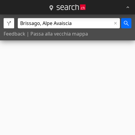
Feedback
|
Passa alla vecchia mappa