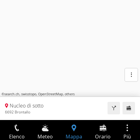
©
search.ch
,
swisstopo
,
OpenStreetMap
,
others
Nucleo di sotto
6692 Brontallo
Elenco
Meteo
Mappa
Orario
Più