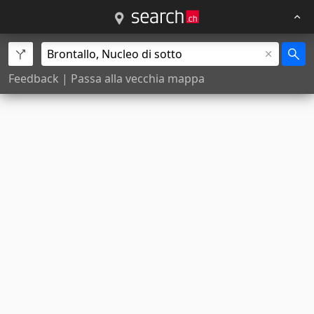
Feedback
|
Passa alla vecchia mappa