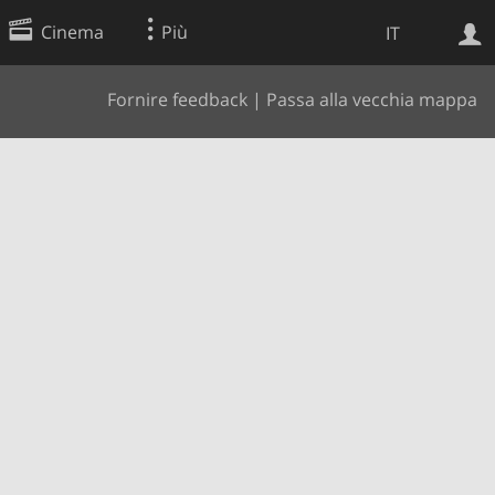
Cinema
Più
IT
Fornire feedback
|
Passa alla vecchia mappa
Ricerca Web
Applicazione