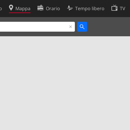
o
Mappa
Orario
Tempo libero
TV
Politica sui cookie
so
Preferenze cookie
 dati
Sviluppatori