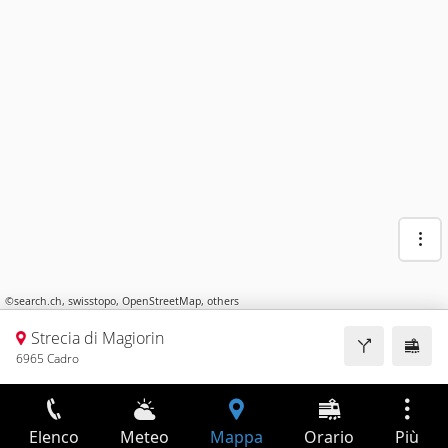
©
search.ch
,
swisstopo
,
OpenStreetMap
,
others
Strecia di Magiorin
6965 Cadro
Elenco
Meteo
Mappa
Orario
Più