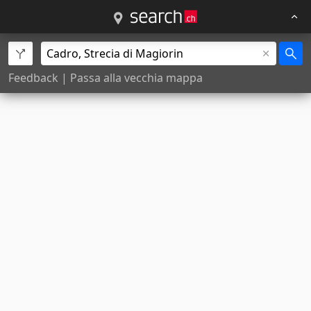
Feedback
|
Passa alla vecchia mappa