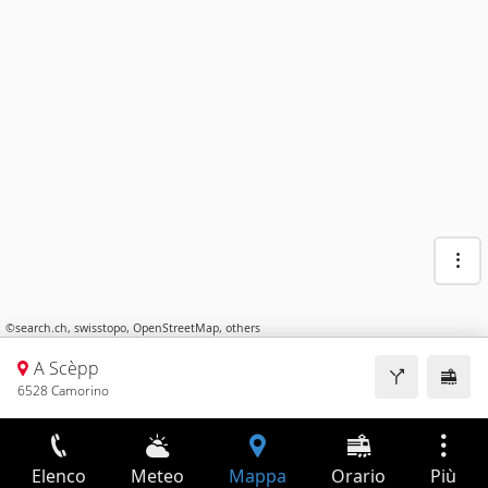
©
search.ch
,
swisstopo
,
OpenStreetMap
,
others
A Scèpp
6528 Camorino
Elenco
Meteo
Mappa
Orario
Più