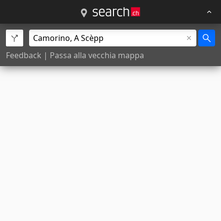
Feedback
|
Passa alla vecchia mappa