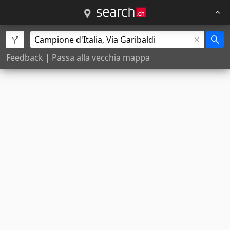
Feedback
|
Passa alla vecchia mappa