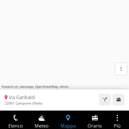
©
search.ch
,
swisstopo
,
OpenStreetMap
,
others
Via Garibaldi
22061 Campione d'Italia
Elenco
Meteo
Mappa
Orario
Più