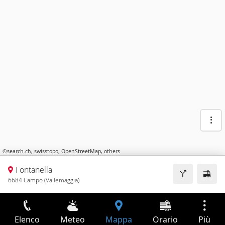
©
search.ch
,
swisstopo
,
OpenStreetMap
,
others
Fontanella
6684 Campo (Vallemaggia)
Elenco
Meteo
Mappa
Orario
Più