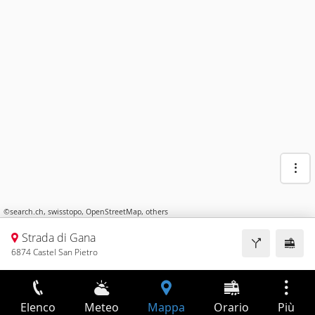
©
search.ch
,
swisstopo
,
OpenStreetMap
,
others
Strada di Gana
6874 Castel San Pietro
Elenco
Meteo
Mappa
Orario
Più