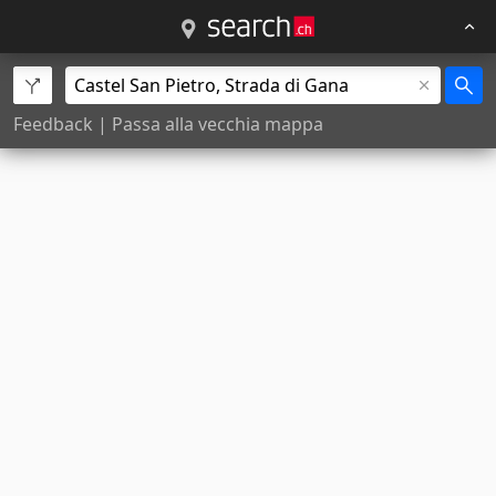
Feedback
|
Passa alla vecchia mappa