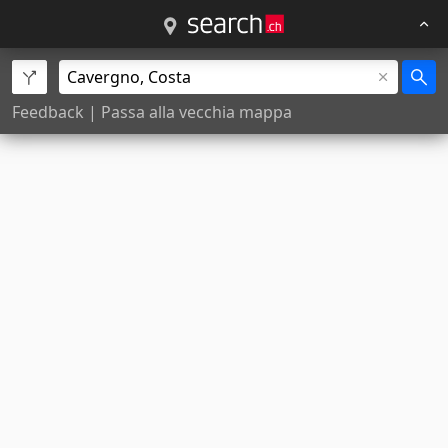
Feedback
|
Passa alla vecchia mappa