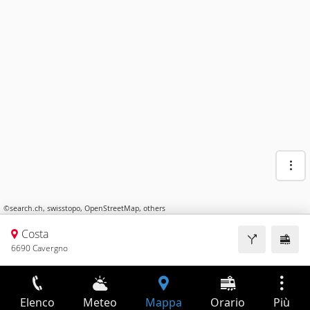
©
search.ch
,
swisstopo
,
OpenStreetMap
,
others
Costa
6690 Cavergno
Elenco
Meteo
Mappa
Orario
Più