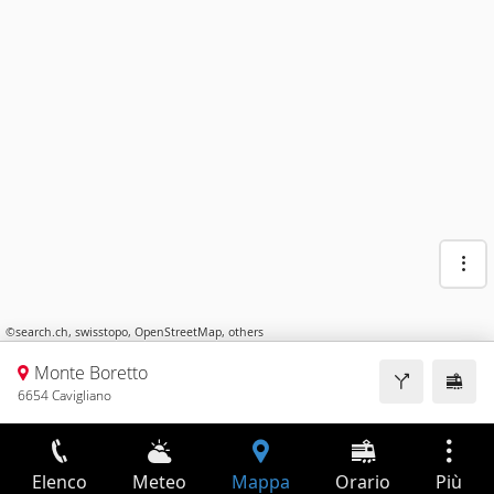
©
search.ch
,
swisstopo
,
OpenStreetMap
,
others
Monte Boretto
6654 Cavigliano
Elenco
Meteo
Mappa
Orario
Più