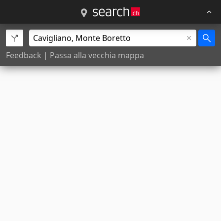
Feedback
|
Passa alla vecchia mappa