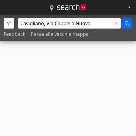
Feedback
|
Passa alla vecchia mappa