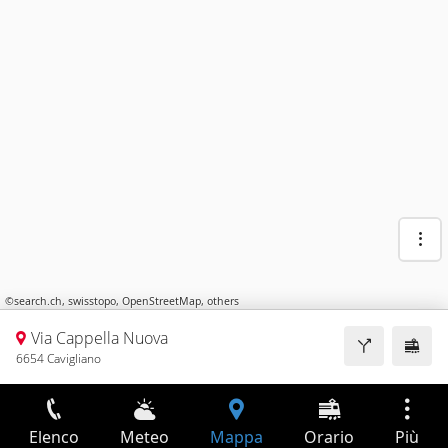
©
search.ch
,
swisstopo
,
OpenStreetMap
,
others
Via Cappella Nuova
6654 Cavigliano
Elenco
Meteo
Mappa
Orario
Più