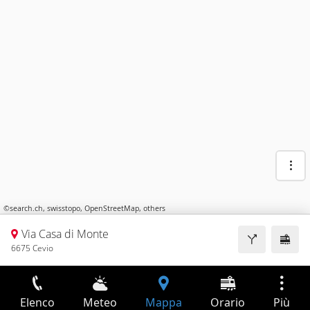
©
search.ch
,
swisstopo
,
OpenStreetMap
,
others
Via Casa di Monte
6675 Cevio
Elenco
Meteo
Mappa
Orario
Più