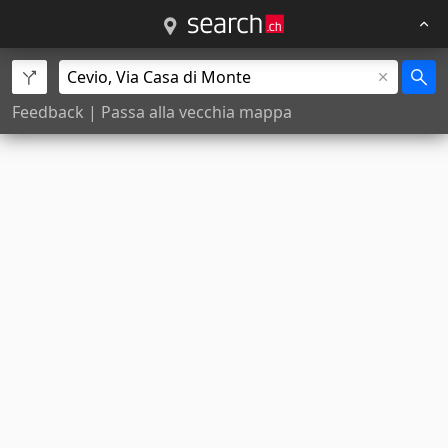
Feedback
|
Passa alla vecchia mappa