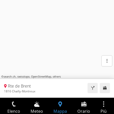
©
search.ch
,
swisstopo
,
OpenStreetMap
,
others
Rte de Brent
1816 Chailly-Montreux
Elenco
Meteo
Mappa
Orario
Più