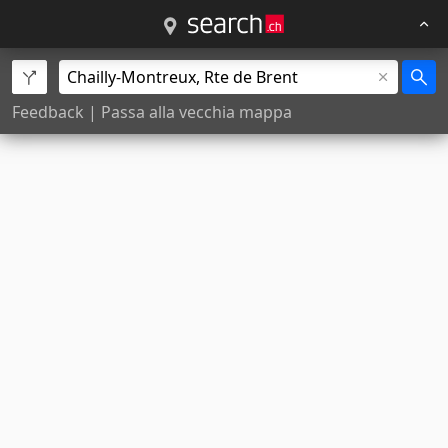
Feedback
|
Passa alla vecchia mappa