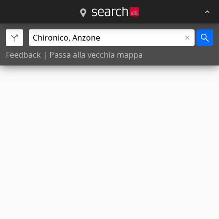
Feedback
|
Passa alla vecchia mappa