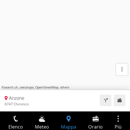
©
search.ch
,
swisstopo
,
OpenStreetMap
,
others
Anzone
6747 Chironico
Elenco
Meteo
Mappa
Orario
Più