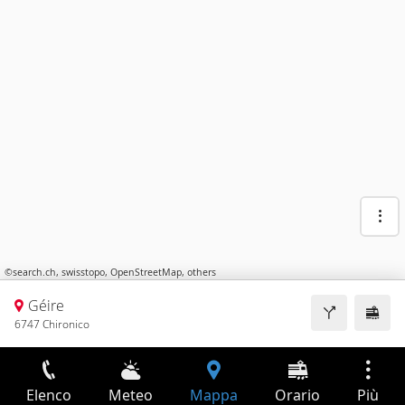
©
search.ch
,
swisstopo
,
OpenStreetMap
,
others
Géire
6747 Chironico
Elenco
Meteo
Mappa
Orario
Più