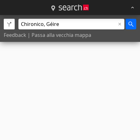
Feedback
|
Passa alla vecchia mappa