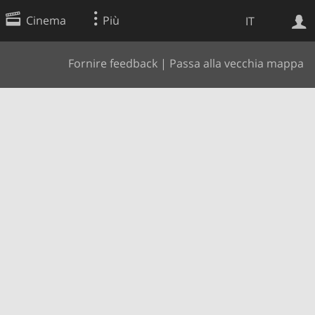
Cinema
Più
IT
Fornire feedback
|
Passa alla vecchia mappa
Ricerca Web
Applicazione