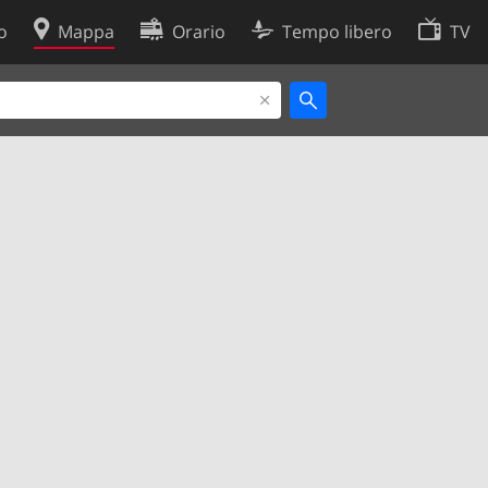
o
Mappa
Orario
Tempo libero
TV
Politica sui cookie
so
Preferenze cookie
 dati
Sviluppatori