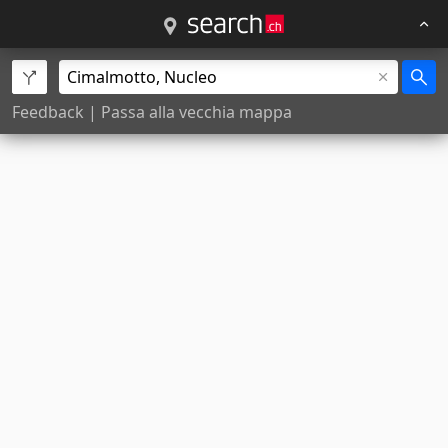
Feedback
|
Passa alla vecchia mappa