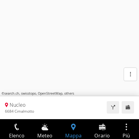
©
search.ch
,
swisstopo
,
OpenStreetMap
,
others
Nucleo
6684 Cimalmotto
Elenco
Meteo
Mappa
Orario
Più