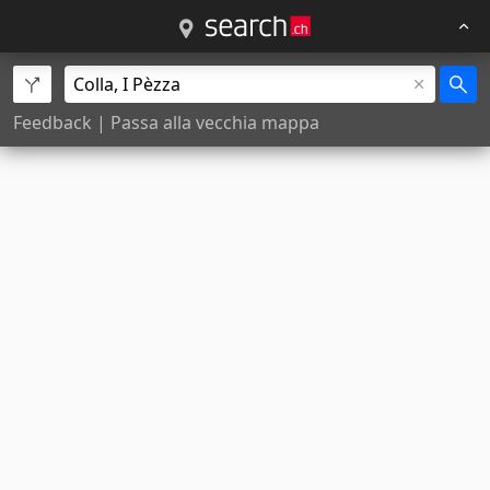
Feedback
|
Passa alla vecchia mappa