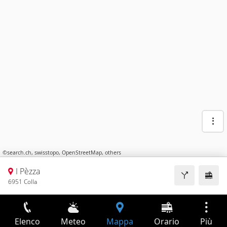
©
search.ch
,
swisstopo
,
OpenStreetMap
,
others
I Pèzza
6951 Colla
Elenco
Meteo
Mappa
Orario
Più